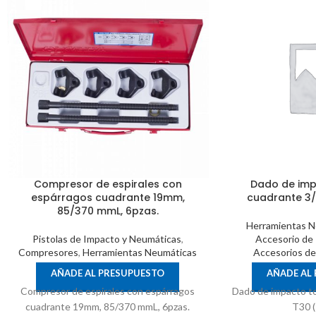
Compresor de espirales con
Dado de imp
espárragos cuadrante 19mm,
cuadrante 3/
85/370 mmL, 6pzas.
Herramientas N
Pistolas de Impacto y Neumáticas
,
Accesorio de
Compresores
,
Herramientas Neumáticas
Accesorios de
AÑADE AL PRESUPUESTO
AÑADE AL
Compresor de espirales con espárragos
Dado de impacto to
cuadrante 19mm, 85/370 mmL, 6pzas.
T30 