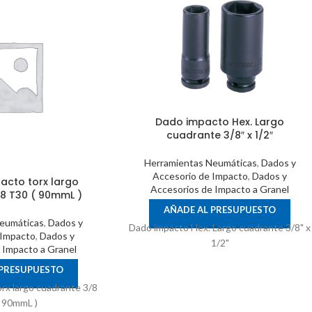
Dado impacto Hex. Largo
cuadrante 3/8″ x 1/2″
Herramientas Neumáticas
,
Dados y
Accesorio de Impacto
,
Dados y
acto torx largo
Accesorios de Impacto a Granel
8 T30 ( 90mmL )
AÑADE AL PRESUPUESTO
eumáticas
,
Dados y
Dado impacto Hex. Largo cuadrante 3/8" x
 Impacto
,
Dados y
1/2"
 Impacto a Granel
 PRESUPUESTO
rx largo cuadrante 3/8
( 90mmL )