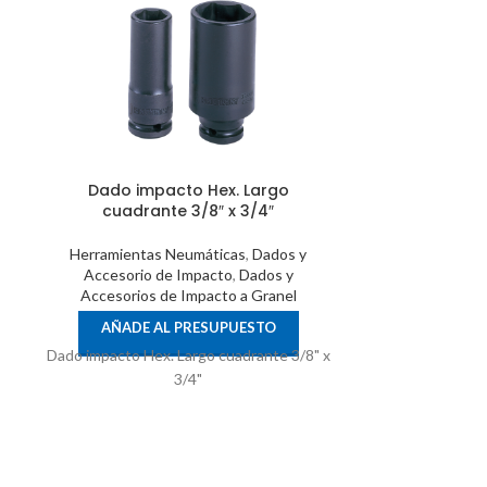
Dado impacto Hex. Largo
Dado im
cuadrante 3/8″ x 3/4″
cuadra
Herramientas Neumáticas
,
Dados y
Herramienta
Accesorio de Impacto
,
Dados y
Accesorio
Accesorios de Impacto a Granel
Accesorios
AÑADE AL PRESUPUESTO
AÑADE 
Dado impacto Hex. Largo cuadrante 3/8" x
Dado impacto He
3/4"