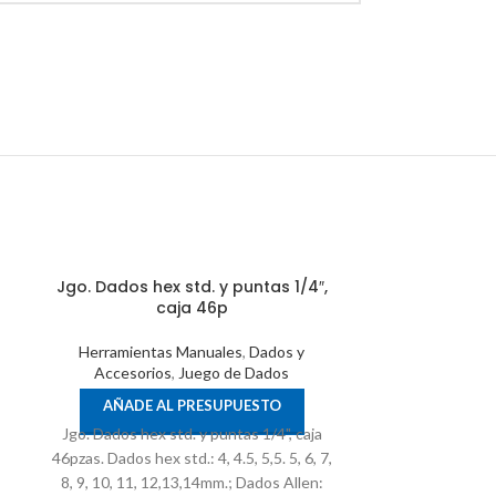
Jgo. Dados hex std. y puntas 1/4″,
caja 46p
Herramientas Manuales
,
Dados y
Accesorios
,
Juego de Dados
AÑADE AL PRESUPUESTO
Jgo. Dados hex std. y puntas 1/4", caja
46pzas. Dados hex std.: 4, 4.5, 5,5. 5, 6, 7,
8, 9, 10, 11, 12,13,14mm.; Dados Allen:
Jgo. Dados p