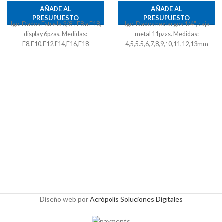
AÑADE AL
AÑADE AL
PRESUPUESTO
PRESUPUESTO
Jgo. Dados Estrella 3/8", E8 a E18,
Jgo. Dados hex largos 1/4", caja
display 6pzas. Medidas:
metal 11pzas. Medidas:
E8,E10,E12,E14,E16,E18
4,5,5.5,6,7,8,9,10,11,12,13mm
Diseño web por
Acrópolis Soluciones Digitales