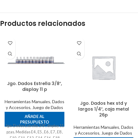
Productos relacionados
Jgo. Dados Estrella 3/8″,
display 11 p
Herramientas Manuales
,
Dados
Jgo. Dados hex std y
y Accesorios
,
Juego de Dados
largos 1/4″, caja metal
26p
AÑADE AL
PRESUPUESTO
Jgo. Dados Estrella 3/8", display 11
Herramientas Manuales
,
Dados
pzas. Medidas E4 , E5 , E6 , E7 , E8 ,
y Accesorios
,
Juego de Dados