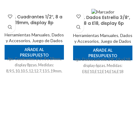
Jgo. Cuadrantes 1/2″, 8 a
Jgo. Dados Estrella 3/8″,
19mm, display 8p
E8 a E18, display 6p
Herramientas Manuales
,
Dados
Herramientas Manuales
,
Dados
y Accesorios
,
Juego de Dados
y Accesorios
,
Juego de Dados
AÑADE AL
AÑADE AL
PRESUPUESTO
PRESUPUESTO
Jgo. Cuadrantes 1/2", 8 a 19mm,
Jgo. Dados Estrella 3/8", E8 a E18,
display 8pzas. Medidas:
display 6pzas. Medidas:
8,9.5,10,10.5,12,12.7,13.5,19mm.
E8,E10,E12,E14,E16,E18