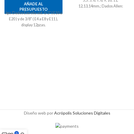
5,5. 5, 6, 7, 8, 9, 10, 11,
AÑADE AL
12,13,14mm.; Dados Allen:
PRESUPUESTO
3,4,5,6,7,8mm; Dados Torx:
Jgo. Dados Estrella std. 1/2" ( E10 a
T8,T10,T15,T20,T25,T30,T40;
E20 ) y de 3/8" ( E4 a E8 y E11 ),
Dados punta paleta: 4, 5.5,7; Dados
display 12pzas.
punta cruz: PH1,PH2,PH3; Llaves
Allen: 1.27,1.5,2,2.5mm.
Diseño web por
Acrópolis Soluciones Digitales
0