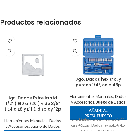
Productos relacionados
Jgo. Dados hex std. y
puntas 1/4″, caja 46p
Herramientas Manuales
,
Dados
Jgo. Dados Estrella std.
y Accesorios
,
Juego de Dados
1/2″ ( E10 a E20 ) y de 3/8″
( E4 a E8 y E11 ), display 12p
AÑADE AL
PRESUPUESTO
Jgo. Dados hex std. y puntas 1/4",
Herramientas Manuales
,
Dados
caja 46pzas. Dados hex std.: 4, 4.5,
y Accesorios
,
Juego de Dados